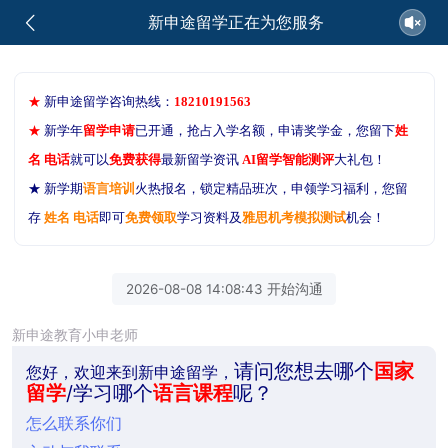
新申途留学正在为您服务
★
新申途留学咨询热线：
18210191563
★
新学年
留学申请
已开通，抢占入学名额，申请奖学金，您留下
姓
名 电话
就可以
免费获得
最新留学资讯
AI留学智能测评
大礼包！
★ 新学期
语言培训
火热报名，锁定精品班次，申领学习福利，您留
存
姓名 电话
即可
免费领取
学习资料及
雅思机考模拟测试
机会！
2026-08-08 14:08:43 开始沟通
新申途教育小申老师
请问您想去哪个
国家
您好，欢迎来到新申途留学，
留学
/学习哪个
语言课程
呢？
怎么联系你们